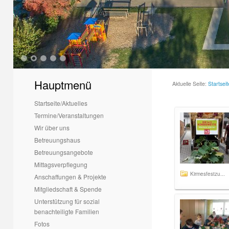
1
2
3
4
5
Hauptmenü
Aktuelle Seite:
Startseit
Startseite/Aktuelles
Termine/Veranstaltungen
Wir über uns
Betreuungshaus
Betreuungsangebote
Mittagsverpflegung
Kirmesfestzu...
Anschaffungen & Projekte
Mitgliedschaft & Spende
Unterstützung für sozial
benachteiligte Familien
Fotos