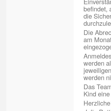
Einverstä
befindet, 
die
Siche
durchzule
Die Abrec
am Monat
eingezog
Anmeldesc
werden al
jeweilige
werden ni
Das Team
Kind eine
Herzlich