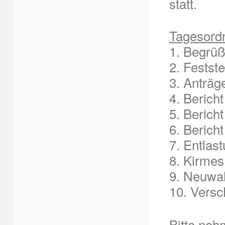
statt.
Tagesord
1. Begrüß
2. Festst
3. Anträg
4. Berich
5. Berich
6. Berich
7. Entlas
8. Kirmes
9. Neuwah
10. Vers
Bitte neh