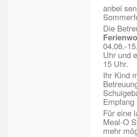
anbei se
Sommerfe
Die Betre
Ferienw
04.08.-15
Uhr und e
15 Uhr.
Ihr Kind 
Betreuung
Schulgebä
Empfang 
Für eine 
Meal-O Sy
mehr mög