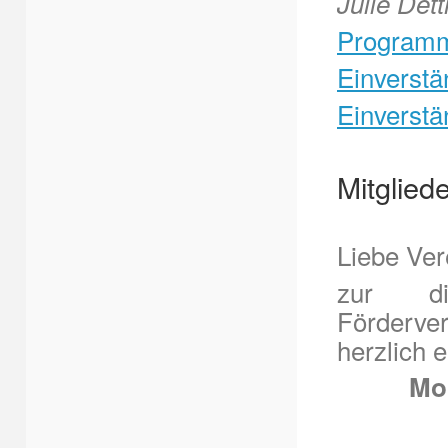
Julie De
Program
Einverstä
Einverstä
Mitglie
Liebe Ver
zur die
Förderve
herzlich
e
Mo