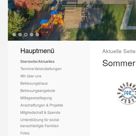
1
2
3
4
5
Hauptmenü
Aktuelle Seit
Sommerfe
Startseite/Aktuelles
Termine/Veranstaltungen
Wir über uns
Betreuungshaus
Betreuungsangebote
Mittagsverpflegung
Anschaffungen & Projekte
Mitgliedschaft & Spende
Unterstützung für sozial
benachteiligte Familien
Fotos