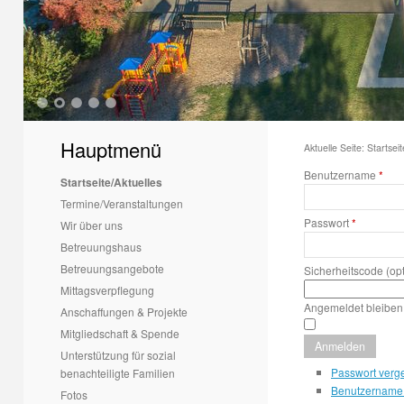
1
2
3
4
5
Hauptmenü
Aktuelle Seite:
Startseit
Benutzername
*
Startseite/Aktuelles
Termine/Veranstaltungen
Passwort
*
Wir über uns
Betreuungshaus
Betreuungsangebote
Sicherheitscode
(op
Mittagsverpflegung
Angemeldet bleiben
Anschaffungen & Projekte
Mitgliedschaft & Spende
Anmelden
Unterstützung für sozial
Passwort verg
benachteiligte Familien
Benutzername
Fotos